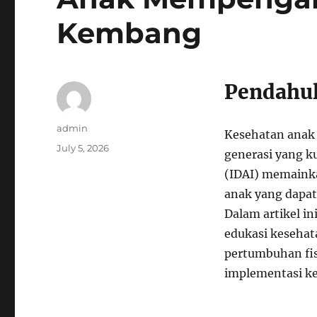
Kembang
Pendahu
Author
admin
Kesehatan anak 
Posted
July 5, 2026
generasi yang ku
on
(IDAI) memaink
anak yang dapa
Dalam artikel i
edukasi kesehat
pertumbuhan fisi
implementasi ke