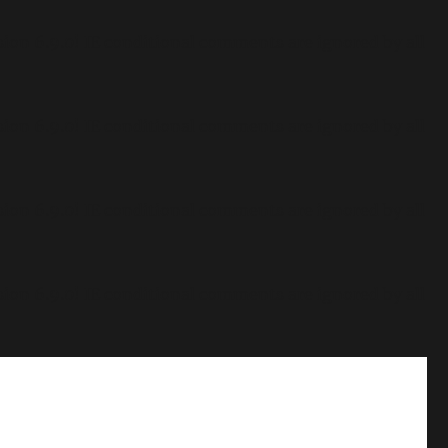
sion 6.9.0! IE conditional comments are ignored by all
sion 6.9.0! IE conditional comments are ignored by all
sion 6.9.0! IE conditional comments are ignored by all
sion 6.9.0! IE conditional comments are ignored by all