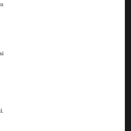
an
si
l.