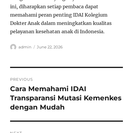
ini, diharapkan setiap pembaca dapat
memahami peran penting IDAI Kolegium
Dokter Anak dalam meningkatkan kualitas
pelayanan kesehatan anak di Indonesia.
Author
Posted
admin
June 22, 2026
on
Post
PREVIOUS
navigation
Cara Memahami IDAI
Previous
post:
Transparansi Mutasi Kemenkes
dengan Mudah
NEXT