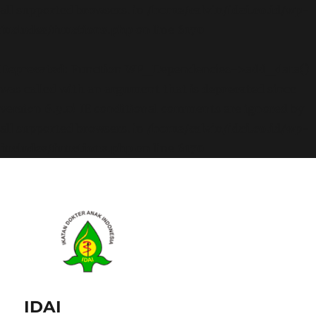
all supported browsers. in
/home/calvin/idai.co.id/wp-
includes/functions.php
on line
6170
Deprecated
: Function WP_Dependencies->add_data()
was called with an argument that is
deprecated
since
version 6.9.0! IE conditional comments are ignored by
all supported browsers. in
/home/calvin/idai.co.id/wp-
includes/functions.php
on line
6170
IDAI