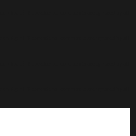
sion 6.9.0! IE conditional comments are ignored by all
sion 6.9.0! IE conditional comments are ignored by all
sion 6.9.0! IE conditional comments are ignored by all
sion 6.9.0! IE conditional comments are ignored by all