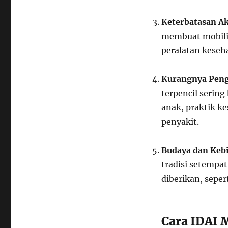
Keterbatasan Ak
membuat mobilit
peralatan keseha
Kurangnya Peng
terpencil serin
anak, praktik k
penyakit.
Budaya dan Keb
tradisi setempa
diberikan, seper
Cara IDAI