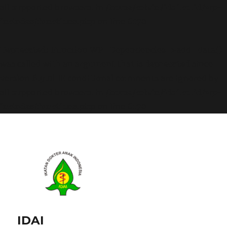
all supported browsers. in
/home/calvin/idai.co.id/wp-
includes/functions.php
on line
6170
Deprecated
: Function WP_Dependencies->add_data()
was called with an argument that is
deprecated
since
version 6.9.0! IE conditional comments are ignored by
all supported browsers. in
/home/calvin/idai.co.id/wp-
includes/functions.php
on line
6170
IDAI