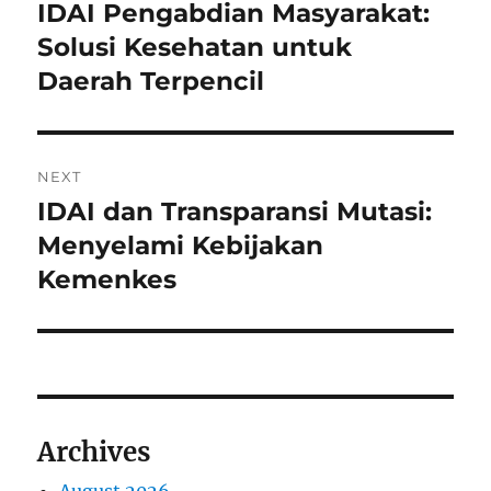
navigation
IDAI Pengabdian Masyarakat:
Previous
post:
Solusi Kesehatan untuk
Daerah Terpencil
NEXT
IDAI dan Transparansi Mutasi:
Next
post:
Menyelami Kebijakan
Kemenkes
Archives
August 2026