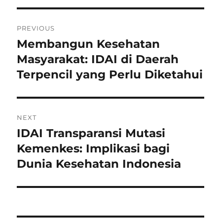
Post
PREVIOUS
navigation
Membangun Kesehatan
Previous
post:
Masyarakat: IDAI di Daerah
Terpencil yang Perlu Diketahui
NEXT
IDAI Transparansi Mutasi
Next
post:
Kemenkes: Implikasi bagi
Dunia Kesehatan Indonesia