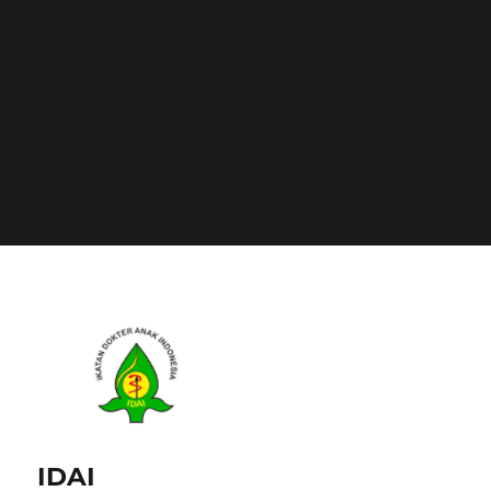
all supported browsers. in
/home/calvin/idai.co.id/wp-
includes/functions.php
on line
6170
Deprecated
: Function WP_Dependencies->add_data()
was called with an argument that is
deprecated
since
version 6.9.0! IE conditional comments are ignored by
all supported browsers. in
/home/calvin/idai.co.id/wp-
includes/functions.php
on line
6170
IDAI