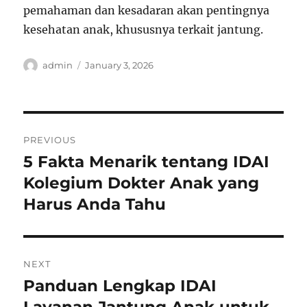
pemahaman dan kesadaran akan pentingnya
kesehatan anak, khususnya terkait jantung.
Author
Posted
admin
January 3, 2026
on
Post
PREVIOUS
navigation
5 Fakta Menarik tentang IDAI
Previous
post:
Kolegium Dokter Anak yang
Harus Anda Tahu
NEXT
Panduan Lengkap IDAI
Next
post:
Layanan Jantung Anak untuk