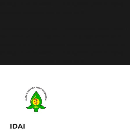
all supported browsers. in
/home/calvin/idai.co.id/wp-
includes/functions.php
on line
6170
Deprecated
: Function WP_Dependencies->add_data()
was called with an argument that is
deprecated
since
version 6.9.0! IE conditional comments are ignored by
all supported browsers. in
/home/calvin/idai.co.id/wp-
includes/functions.php
on line
6170
IDAI