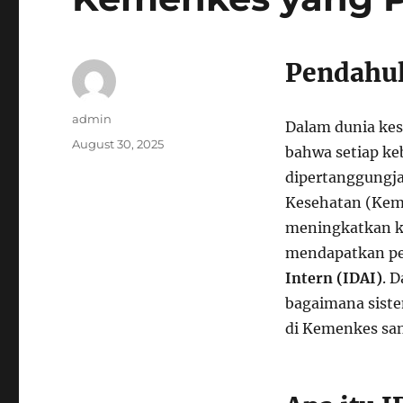
Pendahu
Author
admin
Dalam dunia kes
Posted
August 30, 2025
bahwa setiap ke
on
dipertanggungja
Kesehatan (Kem
meningkatkan ke
mendapatkan per
Intern (IDAI)
. 
bagaimana siste
di Kemenkes san