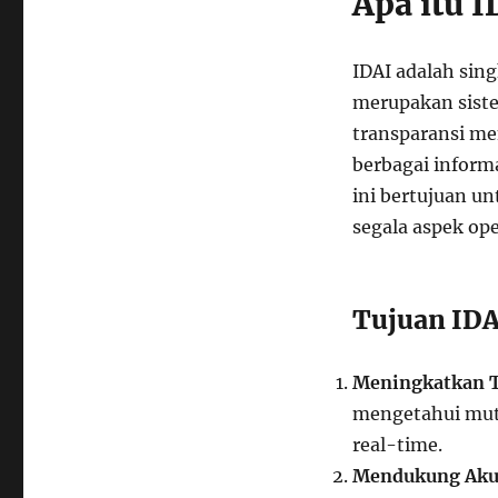
Apa itu I
IDAI adalah sin
merupakan sist
transparansi me
berbagai inform
ini bertujuan u
segala aspek op
Tujuan IDA
Meningkatkan T
mengetahui muta
real-time.
Mendukung Akun