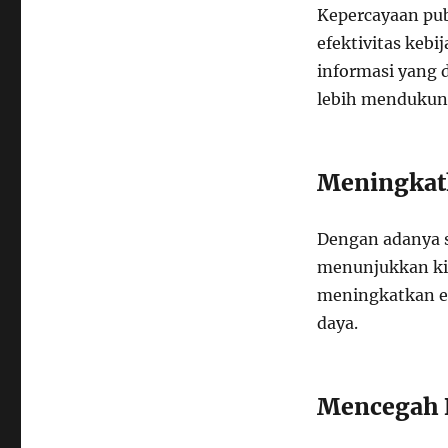
Kepercayaan pub
efektivitas keb
informasi yang 
lebih mendukung
Meningkatk
Dengan adanya s
menunjukkan kin
meningkatkan ef
daya.
Mencegah 