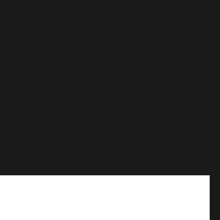
sion 6.9.0! IE conditional comments are ignored by all
sion 6.9.0! IE conditional comments are ignored by all
sion 6.9.0! IE conditional comments are ignored by all
sion 6.9.0! IE conditional comments are ignored by all