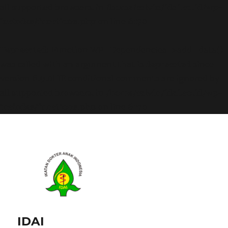
all supported browsers. in
/home/calvin/idai.co.id/wp-
includes/functions.php
on line
6170
Deprecated
: Function WP_Dependencies->add_data()
was called with an argument that is
deprecated
since
version 6.9.0! IE conditional comments are ignored by
all supported browsers. in
/home/calvin/idai.co.id/wp-
includes/functions.php
on line
6170
IDAI