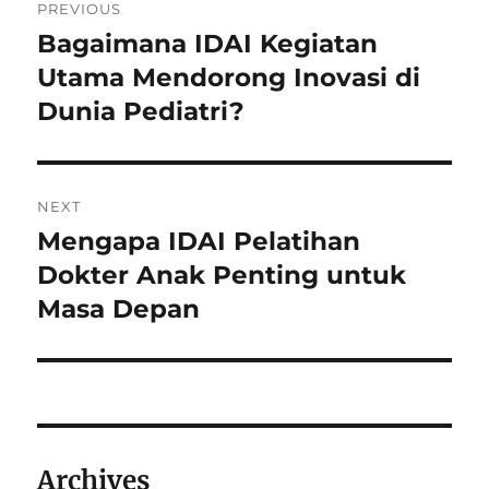
PREVIOUS
navigation
Bagaimana IDAI Kegiatan
Previous
post:
Utama Mendorong Inovasi di
Dunia Pediatri?
NEXT
Mengapa IDAI Pelatihan
Next
post:
Dokter Anak Penting untuk
Masa Depan
Archives