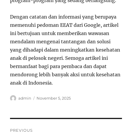
program-program yang sedang berlangsung.
Dengan catatan dan informasi yang berupaya
memenuhi pedoman EEAT dari Google, artikel
ini bertujuan untuk memberikan wawasan
mendalam mengenai tantangan dan solusi
yang dihadapi dalam meningkatkan kesehatan
anak di pelosok negeri. Semoga artikel ini
bermanfaat bagi para pembaca dan dapat
mendorong lebih banyak aksi untuk kesehatan
anak di Indonesia.
Author
Posted
admin
November 5, 2025
on
Post
PREVIOUS