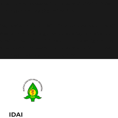
all supported browsers. in
/home/calvin/idai.co.id/wp-
includes/functions.php
on line
6170
Deprecated
: Function WP_Dependencies->add_data()
was called with an argument that is
deprecated
since
version 6.9.0! IE conditional comments are ignored by
all supported browsers. in
/home/calvin/idai.co.id/wp-
includes/functions.php
on line
6170
IDAI