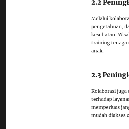
2.2 Pening
Melalui kolabora
pengetahuan, da
kesehatan. Misa
training tenaga
anak.
2.3 Pening
Kolaborasi jug
terhadap layana
memperluas jang
mudah diakses o