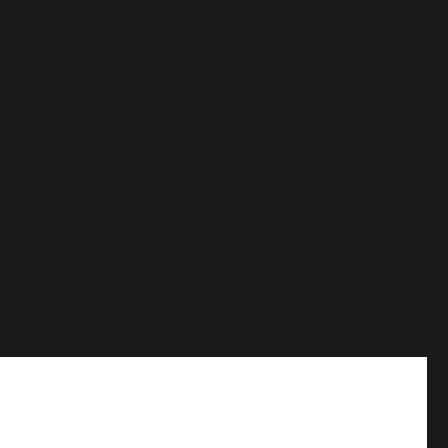
sion 6.9.0! IE conditional comments are ignored by all
sion 6.9.0! IE conditional comments are ignored by all
sion 6.9.0! IE conditional comments are ignored by all
sion 6.9.0! IE conditional comments are ignored by all