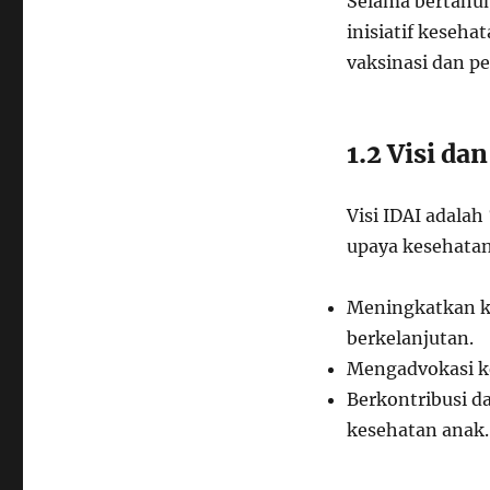
Selama bertahun-
inisiatif keseha
vaksinasi dan p
1.2 Visi da
Visi IDAI adala
upaya kesehatan 
Meningkatkan ko
berkelanjutan.
Mengadvokasi k
Berkontribusi d
kesehatan anak.