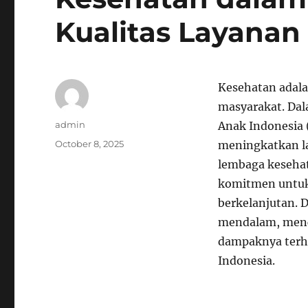
Kualitas Layanan
Kesehatan adal
masyarakat. Dal
Author
admin
Anak Indonesia
Posted
October 8, 2025
meningkatkan la
on
lembaga keseha
komitmen untuk 
berkelanjutan. D
mendalam, menc
dampaknya terha
Indonesia.