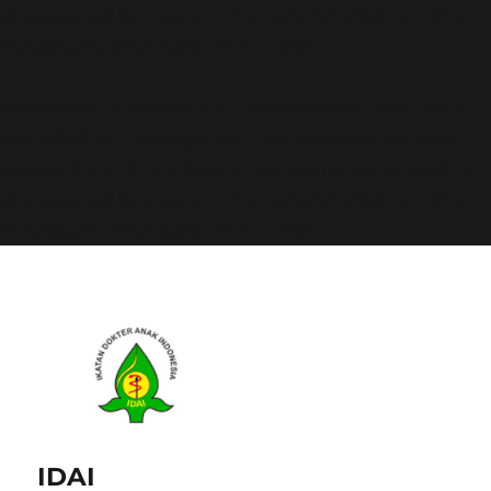
all supported browsers. in
/home/calvin/idai.co.id/wp-
includes/functions.php
on line
6170
Deprecated
: Function WP_Dependencies->add_data()
was called with an argument that is
deprecated
since
version 6.9.0! IE conditional comments are ignored by
all supported browsers. in
/home/calvin/idai.co.id/wp-
includes/functions.php
on line
6170
IDAI