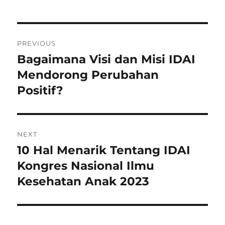
Post
PREVIOUS
navigation
Bagaimana Visi dan Misi IDAI
Previous
post:
Mendorong Perubahan
Positif?
NEXT
10 Hal Menarik Tentang IDAI
Next
post:
Kongres Nasional Ilmu
Kesehatan Anak 2023