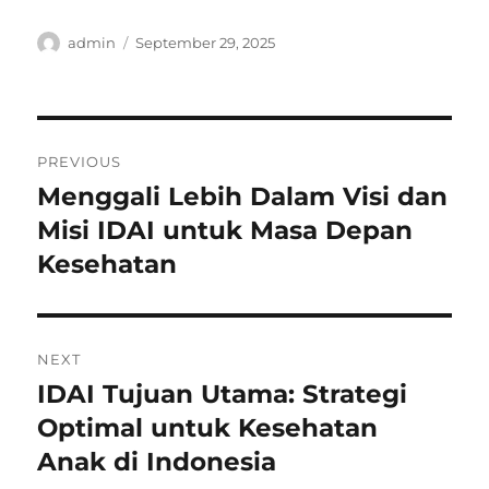
Author
Posted
admin
September 29, 2025
on
Post
PREVIOUS
navigation
Menggali Lebih Dalam Visi dan
Previous
post:
Misi IDAI untuk Masa Depan
Kesehatan
NEXT
IDAI Tujuan Utama: Strategi
Next
post:
Optimal untuk Kesehatan
Anak di Indonesia