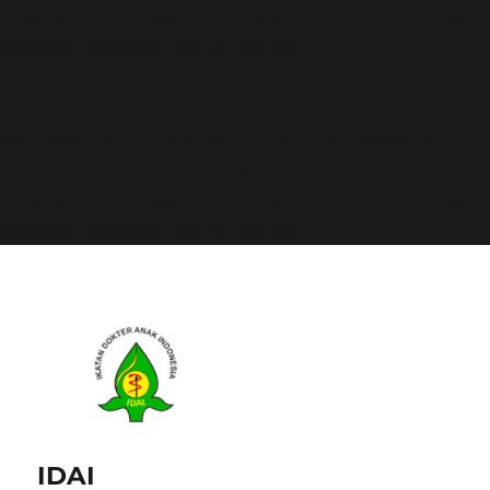
all supported browsers. in
/home/calvin/idai.co.id/wp-
includes/functions.php
on line
6170
Deprecated
: Function WP_Dependencies->add_data()
was called with an argument that is
deprecated
since
version 6.9.0! IE conditional comments are ignored by
all supported browsers. in
/home/calvin/idai.co.id/wp-
includes/functions.php
on line
6170
IDAI