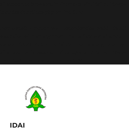
all supported browsers. in
/home/calvin/idai.co.id/wp-
includes/functions.php
on line
6170
Deprecated
: Function WP_Dependencies->add_data()
was called with an argument that is
deprecated
since
version 6.9.0! IE conditional comments are ignored by
all supported browsers. in
/home/calvin/idai.co.id/wp-
includes/functions.php
on line
6170
IDAI