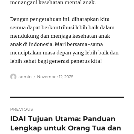
menangani kesehatan mental anak.
Dengan pengetahuan ini, diharapkan kita
semua dapat berkontribusi lebih baik dalam
mendukung dan menjaga kesehatan anak-
anak di Indonesia. Mari bersama-sama
menciptakan masa depan yang lebih baik dan
lebih sehat bagi generasi penerus kita!
Author
Posted
admin
November 12, 2025
on
Post
PREVIOUS
navigation
IDAI Tujuan Utama: Panduan
Previous
post:
Lengkap untuk Orang Tua dan