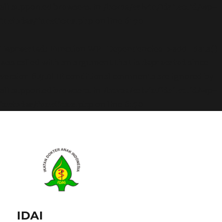
all supported browsers. in
/home/calvin/idai.co.id/wp-
includes/functions.php
on line
6170
Deprecated
: Function WP_Dependencies->add_data()
was called with an argument that is
deprecated
since
version 6.9.0! IE conditional comments are ignored by
all supported browsers. in
/home/calvin/idai.co.id/wp-
includes/functions.php
on line
6170
IDAI