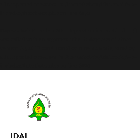
all supported browsers. in
/home/calvin/idai.co.id/wp-
includes/functions.php
on line
6170
Deprecated
: Function WP_Dependencies->add_data()
was called with an argument that is
deprecated
since
version 6.9.0! IE conditional comments are ignored by
all supported browsers. in
/home/calvin/idai.co.id/wp-
includes/functions.php
on line
6170
IDAI