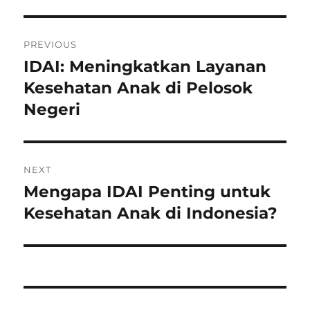
Post
PREVIOUS
navigation
IDAI: Meningkatkan Layanan
Previous
post:
Kesehatan Anak di Pelosok
Negeri
NEXT
Mengapa IDAI Penting untuk
Next
post:
Kesehatan Anak di Indonesia?